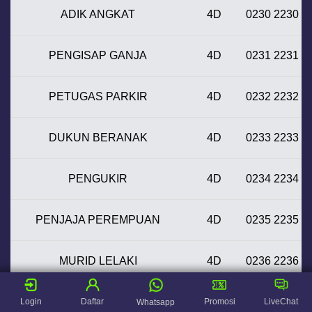
ADIK ANGKAT
4D
0230 2230
PENGISAP GANJA
4D
0231 2231
PETUGAS PARKIR
4D
0232 2232
DUKUN BERANAK
4D
0233 2233
PENGUKIR
4D
0234 2234
PENJAJA PEREMPUAN
4D
0235 2235
MURID LELAKI
4D
0236 2236
PELAYAN TOKO WANITA
4D
0237 2237
Login
Daftar
Promosi
LiveChat
Whatsapp