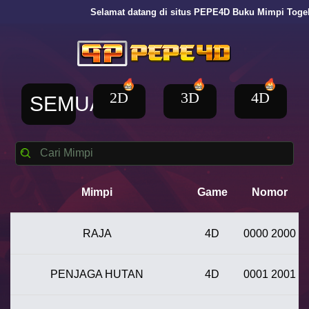
Selamat datang di situs PEPE4D Buku Mimpi Togel Terki
2D
3D
4D
SEMUA
Mimpi
Game
Nomor
RAJA
4D
0000 2000
PENJAGA HUTAN
4D
0001 2001