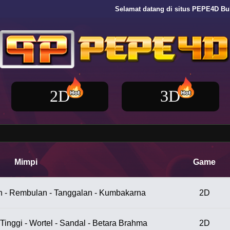
Selamat datang di situs PEPE4D Buku Mimpi Togel
2D
3D
Mimpi
Game
tan - Rembulan - Tanggalan - Kumbakarna
2D
 Tinggi - Wortel - Sandal - Betara Brahma
2D