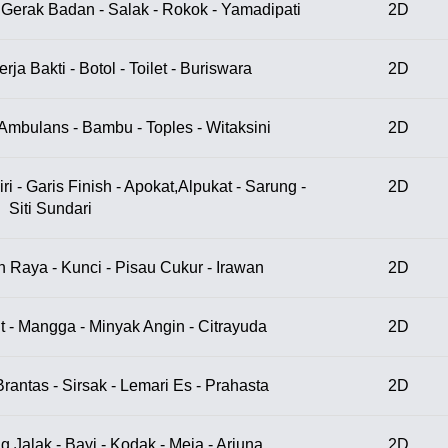
Gerak Badan - Salak - Rokok - Yamadipati
2D
erja Bakti - Botol - Toilet - Buriswara
2D
- Ambulans - Bambu - Toples - Witaksini
2D
ri - Garis Finish - Apokat,Alpukat - Sarung -
2D
Siti Sundari
an Raya - Kunci - Pisau Cukur - Irawan
2D
aut - Mangga - Minyak Angin - Citrayuda
2D
Brantas - Sirsak - Lemari Es - Prahasta
2D
 Jalak - Bayi - Kodak - Meja - Arjuna
2D