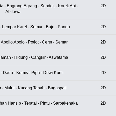
a - Engrang,Egrang - Sendok - Korek Api -
2D
Abilawa
- Lempar Karet - Sumur - Baju - Pandu
2D
 Apollo,Apolo - Potlot - Ceret - Semar
2D
daman - Hidung - Cangkir - Aswatama
2D
r - Dadu - Kumis - Pipa - Dewi Kunti
2D
o - Mulut - Kacang Tanah - Bagaspati
2D
tihan Hansip - Teratai - Pintu - Sarpakenaka
2D