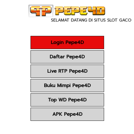
SELAMAT DATANG DI SITUS SLOT GACOR,
Login Pepe4D
Daftar Pepe4D
Live RTP Pepe4D
Buku Mimpi Pepe4D
Top WD Pepe4D
APK Pepe4D